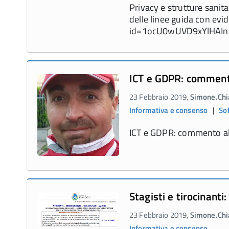
Privacy e strutture sani
delle linee guida con evid
id=1ocU0wUVD9xYlHAInAz
ICT e GDPR: commento
23 Febbraio 2019,
Simone.Chia
Informativa e consenso
|
So
ICT e GDPR: commento al
Stagisti e tirocinanti
23 Febbraio 2019,
Simone.Chia
Informativa e consenso