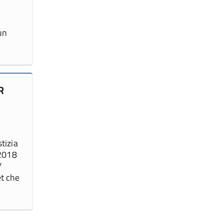
un
R
tizia
2018
/
et che