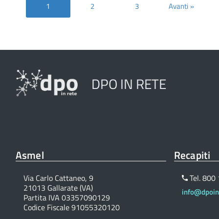
1
2
3
Avanti »
DPO IN RETE
Asmel
Recapiti
Via Carlo Cattaneo, 9
Tel. 800
21013 Gallarate (VA)
info@dpoinr
Partita IVA 03357090129
Codice Fiscale 91055320120