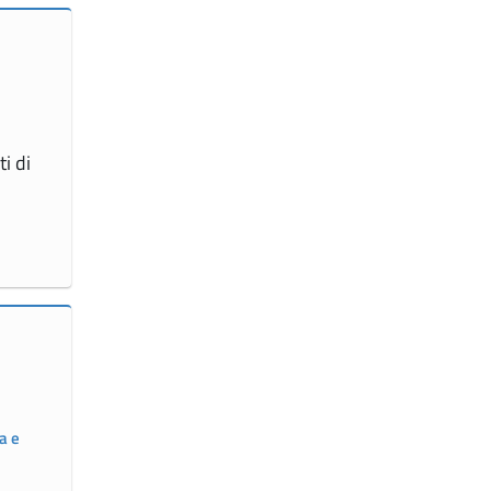
i di
a e