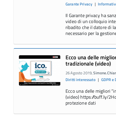
Garante Privacy
|
Informativ
Il Garante privacy ha san
video di un colloquio int
ribadito che il datore di 
necessario per la gestion
Ecco una delle miglio
tradizionale (video)
26 Agosto 2019,
Simone.Chiar
Diritti interessato
|
GDPR e 
Ecco una delle migliori “
(video) https://buff.ly/2
protezione dati