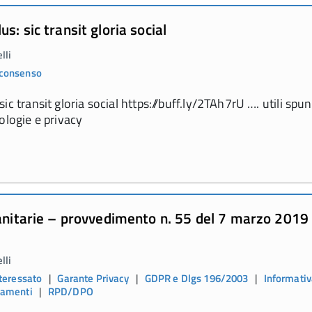
: sic transit gloria social
lli
 consenso
c transit gloria social https://buff.ly/2TAh7rU …. utili spunt
ologie e privacy
sanitarie – provvedimento n. 55 del 7 marzo 2019
lli
nteressato
|
Garante Privacy
|
GDPR e Dlgs 196/2003
|
Informativ
ttamenti
|
RPD/DPO