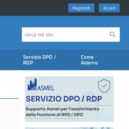
Registrati
Accedi
Servizio DPO /
Come
RDP
Aderire