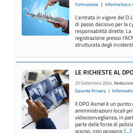
Formazione
|
Informativa e
L’entrata in vigore del D
di passo decisivo per la 
responsabilità dirette. La
registrazione presso l’AC
strutturata degli incident
LE RICHIESTE AL D
25 Settembre 2024,
Redazion
Garante Privacy
|
Informativ
Il DPO Asmel è un punto d
amministrazioni locali pri
videosorveglianza, in par
parte delle forze di poliz
scorso, non possono
[…]