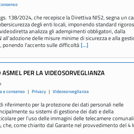
 consenso
.Lgs. 138/2024, che recepisce la Direttiva NIS2, segna un c
cybersicurezza degli enti locali, imponendo standard rigoros
 videodiretta analizza gli adempimenti obbligatori, dalla
N all’adozione delle misure minime di sicurezza e alla gest
i, ponendo l’accento sulle difficoltà
[…]
PO ASMEL PER LA VIDEOSORVEGLIANZA
e
a e consenso
|
Privacy
|
Videosorveglianza
i riferimento per la protezione dei dati personali nelle
ncipalmente su sistemi di gestione dei dati e della
ticolare per l’uso delle immagini delle telecamere comunali
ia, che, come chiarito dal Garante nel provvedimento del 4 l