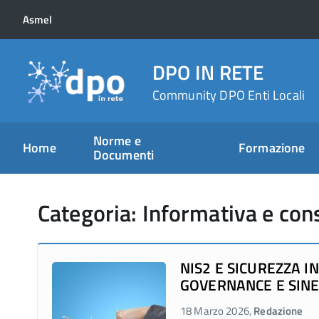
Asmel
DPO IN RETE
Community DPO Enti Locali
Norme e
Home
Formazione
Documenti
Categoria: Informativa e co
NIS2 E SICUREZZA I
GOVERNANCE E SINERG
18 Marzo 2026,
Redazione