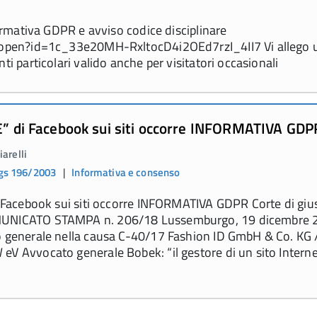
formativa GDPR e avviso codice disciplinare
m/open?id=1c_33e20MH-RxltocD4i2OEd7rzI_4II7 Vi allego 
ti particolari valido anche per visitatori occasionali
CE” di Facebook sui siti occorre INFORMATIVA GDP
arelli
gs 196/2003
|
Informativa e consenso
i Facebook sui siti occorre INFORMATIVA GDPR Corte di gius
MUNICATO STAMPA n. 206/18 Lussemburgo, 19 dicembre 
o generale nella causa C-40/17 Fashion ID GmbH & Co. KG 
eV Avvocato generale Bobek: “il gestore di un sito Intern