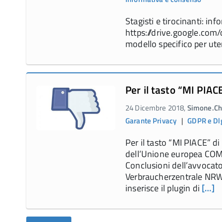
Stagisti e tirocinanti: in
https://drive.google.co
modello specifico per uten
Per il tasto “MI PIA
24 Dicembre 2018,
Simone.Chi
Garante Privacy
|
GDPR e Dl
Per il tasto “MI PIACE” d
dell’Unione europea CO
Conclusioni dell’avvocat
Verbraucherzentrale NRW 
inserisce il plugin di
[…]