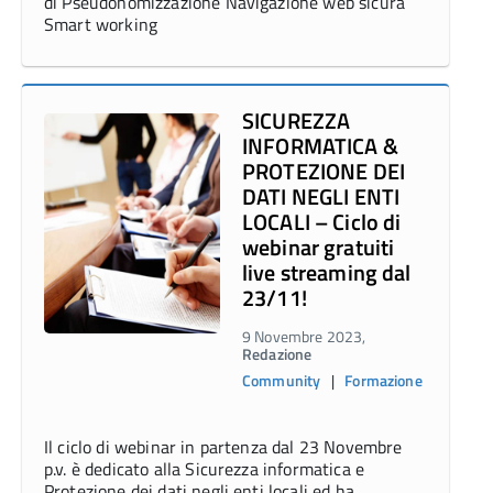
di Pseudonomizzazione Navigazione web sicura
Smart working
SICUREZZA
INFORMATICA &
PROTEZIONE DEI
DATI NEGLI ENTI
LOCALI – Ciclo di
webinar gratuiti
live streaming dal
23/11!
9 Novembre 2023,
Redazione
Community
|
Formazione
Il ciclo di webinar in partenza dal 23 Novembre
p.v. è dedicato alla Sicurezza informatica e
Protezione dei dati negli enti locali ed ha