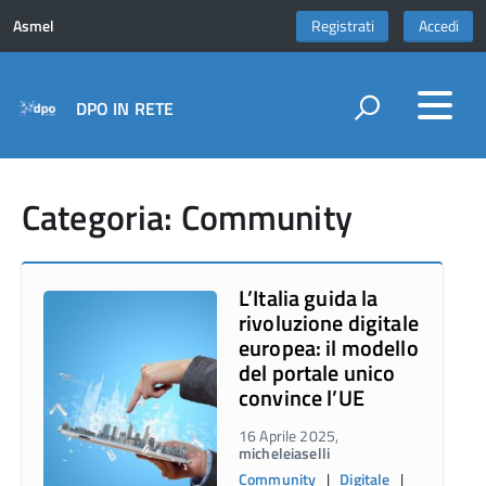
Asmel
Registrati
Accedi
DPO IN RETE
Categoria: Community
L’Italia guida la
rivoluzione digitale
europea: il modello
del portale unico
convince l’UE
16 Aprile 2025,
micheleiaselli
Community
|
Digitale
|