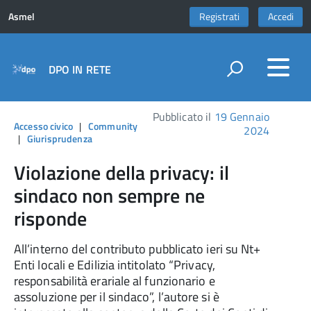
Asmel
Registrati
Accedi
DPO IN RETE
Pubblicato il
19 Gennaio
Accesso civico
|
Community
2024
|
Giurisprudenza
Violazione della privacy: il
sindaco non sempre ne
risponde
All’interno del contributo pubblicato ieri su Nt+
Enti locali e Edilizia intitolato “Privacy,
responsabilità erariale al funzionario e
assoluzione per il sindaco”, l’autore si è