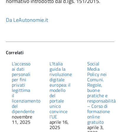
normativo introdotto dal d.lgs. 151/2015.
Da LeAutonomie.it
Correlati
L’accesso
L’Italia
Social
ai dati
guida la
Media
personali
rivoluzione
Policy nei
per fini
digitale
Comuni.
privati
europea: il
Regole,
legittima
modello
buone
il
del
pratiche e
licenziamento
portale
responsabilità
del
unico
– Corso di
dipendente
convince
formazione
novembre
l’UE
online
11, 2025
aprile 16,
gratuito
2025
aprile 3,