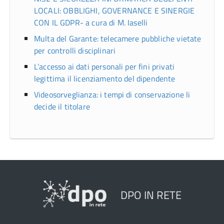
LOCALI: OBBLIGHI, GOVERNANCE E SINERGIE
CON IL GDPR- a cura di M. Iaselli
Multa del Garante: telecamere pubbliche vietate
per controlli disciplinari
L’accesso ai dati personali per fini privati
legittima il licenziamento del dipendente
Videosorveglianza: i tempi di conservazione li
decide il titolare
DPO IN RETE