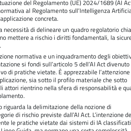
n attuazione del Regolamento (UE) 2024/1689 (AI Ac
rmativa al Regolamento sull’Intelligenza Artificia
a applicazione concreta.
a necessità di delineare un quadro regolatorio chia
no mettere a rischio i diritti fondamentali, la sicu
.
zione normativa e un inquadramento degli obiettiv
zione si fondi sull’articolo 5 dell’AI Act divenuto
ivo di pratiche vietate. È apprezzabile l’attenzione
licazione, sia sotto il profilo materiale che sotto
 attori rientrino nella sfera di responsabilità e qua
golamento.
o riguarda la delimitazione della nozione di
gorie di rischio previste dall’AI Act. L’intenzione de
te le pratiche vietate dai sistemi di IA classificat
le Linee Guida, ma permane una certa complessità