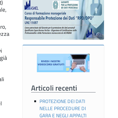
t)
le,
ro,
rezza
i
 già
li
Articoli recenti
PROTEZIONE DEI DATI
l
NELLE PROCEDURE DI
i
GARA E NEGLI APPALTI