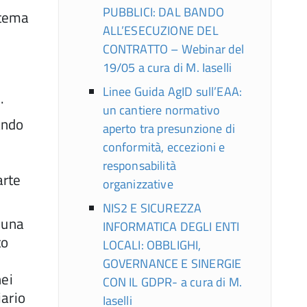
PUBBLICI: DAL BANDO
stema
ALL’ESECUZIONE DEL
CONTRATTO – Webinar del
19/05 a cura di M. Iaselli
Linee Guida AgID sull’EAA:
.
un cantiere normativo
ando
aperto tra presunzione di
conformità, eccezioni e
responsabilità
arte
organizzative
NIS2 E SICUREZZA
n una
INFORMATICA DEGLI ENTI
to
LOCALI: OBBLIGHI,
GOVERNANCE E SINERGIE
nei
CON IL GDPR- a cura di M.
iario
Iaselli