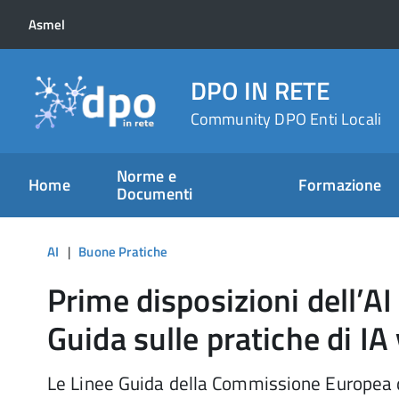
Asmel
DPO IN RETE
Community DPO Enti Locali
Norme e
Home
Formazione
Documenti
AI
|
Buone Pratiche
Prime disposizioni dell’AI A
Guida sulle pratiche di IA
Le Linee Guida della Commissione Europea de