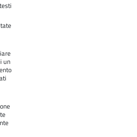
testi
ntate
hiare
i un
mento
ati
ione
nte
ante