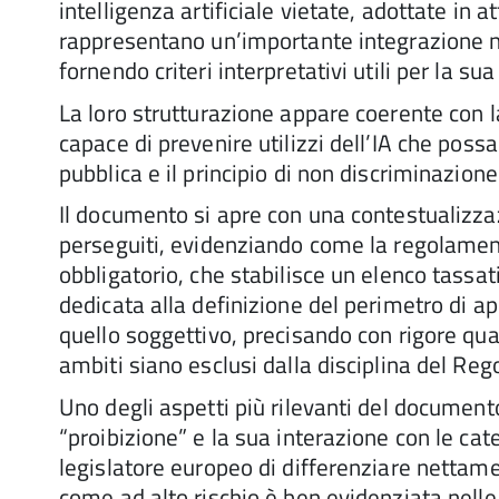
intelligenza artificiale vietate, adottate i
rappresentano un’importante integrazione no
fornendo criteri interpretativi utili per la su
La loro strutturazione appare coerente con l
capace di prevenire utilizzi dell’IA che possa
pubblica e il principio di non discriminazione
Il documento si apre con una contestualizza
perseguiti, evidenziando come la regolamenta
obbligatorio, che stabilisce un elenco tassat
dedicata alla definizione del perimetro di app
quello soggettivo, precisando con rigore quali
ambiti siano esclusi dalla disciplina del Re
Uno degli aspetti più rilevanti del document
“proibizione” e la sua interazione con le cate
legislatore europeo di differenziare nettamen
come ad alto rischio è ben evidenziata nel