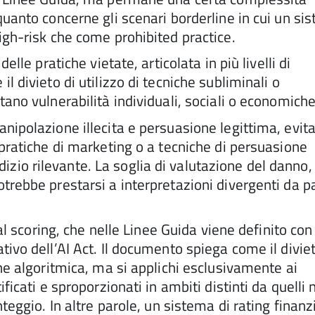
quanto concerne gli scenari borderline in cui un si
igh-risk che come prohibited practice.
elle pratiche vietate, articolata in più livelli di
l divieto di utilizzo di tecniche subliminali o
ano vulnerabilità individuali, sociali o economiche
nipolazione illecita e persuasione legittima, evit
 pratiche di marketing o a tecniche di persuasione
io rilevante. La soglia di valutazione del danno,
trebbe prestarsi a interpretazioni divergenti da p
ial scoring, che nelle Linee Guida viene definito co
tivo dell’AI Act. Il documento spiega come il divie
one algoritmica, ma si applichi esclusivamente ai
ficati e sproporzionati in ambiti distinti da quelli 
teggio. In altre parole, un sistema di rating finanz