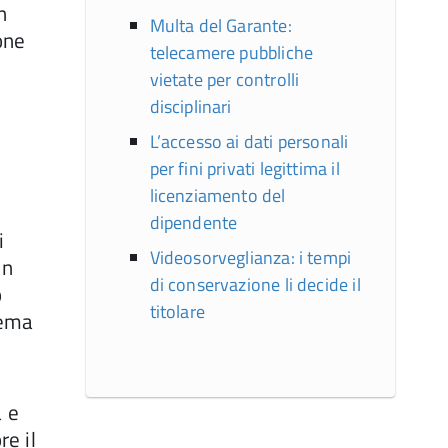
n
Multa del Garante:
one
telecamere pubbliche
vietate per controlli
disciplinari
L’accesso ai dati personali
per fini privati legittima il
licenziamento del
dipendente
i
Videosorveglianza: i tempi
on
di conservazione li decide il
o
titolare
tema
a e
re il