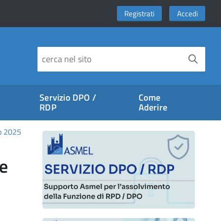
Registrati
Accedi
Servizio DPO /
Come
RDP
Aderire
o 2025
ee