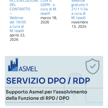
ALL’ESECUZIONE
CON IL
Webinar
DEL
GDPR- a
gratuito il
CONTRATTO
cura di M.
21/11/24
–
Iaselli
a cura di
Webinar
marzo 18,
M. Iaselli
del 19/05
2026
novembre
a cura di
13, 2024
M. Iaselli
aprile 22,
2026