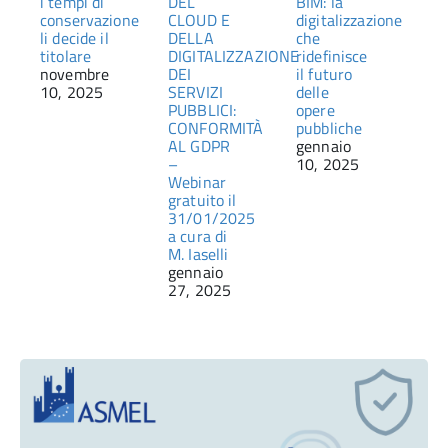
i tempi di
DEL
BIM: la
conservazione
CLOUD E
digitalizzazione
li decide il
DELLA
che
titolare
DIGITALIZZAZIONE
ridefinisce
novembre
DEI
il futuro
10, 2025
SERVIZI
delle
PUBBLICI:
opere
CONFORMITÀ
pubbliche
AL GDPR
gennaio
–
10, 2025
Webinar
gratuito il
31/01/2025
a cura di
M. Iaselli
gennaio
27, 2025