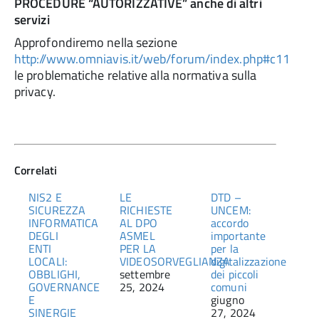
PROCEDURE “AUTORIZZATIVE” anche di altri
servizi
Approfondiremo nella sezione
http://www.omniavis.it/web/forum/index.php#c11
le problematiche relative alla normativa sulla
privacy.
Correlati
NIS2 E
LE
DTD –
SICUREZZA
RICHIESTE
UNCEM:
INFORMATICA
AL DPO
accordo
DEGLI
ASMEL
importante
ENTI
PER LA
per la
LOCALI:
VIDEOSORVEGLIANZA
digitalizzazione
OBBLIGHI,
settembre
dei piccoli
GOVERNANCE
25, 2024
comuni
E
giugno
SINERGIE
27, 2024