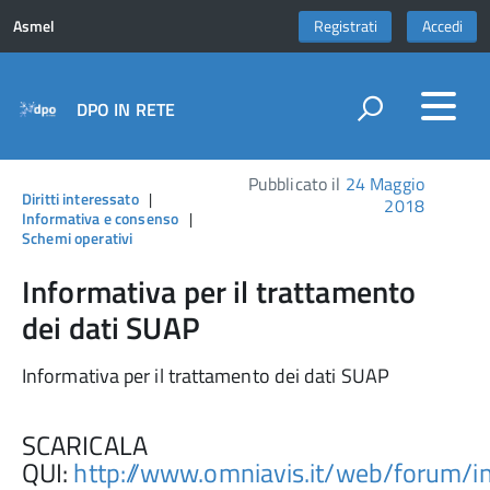
Asmel
Registrati
Accedi
DPO IN RETE
Pubblicato il
24 Maggio
Diritti interessato
|
2018
Informativa e consenso
|
Schemi operativi
Informativa per il trattamento
dei dati SUAP
Informativa per il trattamento dei dati SUAP
SCARICALA
QUI:
http://www.omniavis.it/web/forum/i