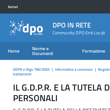
Asmel
DPO IN RETE
Community DPO Enti Locali
Norme e
Home
Formazione
Documenti
GDPR e Dlgs 196/2003
|
Informativa e consenso
|
Registr
trattamenti
IL G.D.P.R. E LA TUTELA
PERSONALI