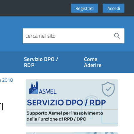
Registrati
Accedi
Servizio DPO /
Come
RDP
Aderire
e 2018
I