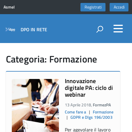
Asmel
Registrati
Accedi
DPO IN RETE
Categoria: Formazione
Innovazione
digitale PA: ciclo di
webinar
13 Aprile 2018,
FormezPA
Come fare a
|
Formazione
|
GDPR e Dlgs 196/2003
Per agevolare il lavoro