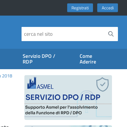
Registrati
Accedi
Servizio DPO /
Come
RDP
Aderire
o 2018