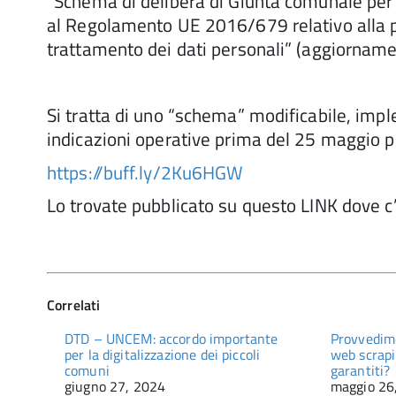
“Schema di delibera di Giunta comunale per l
al Regolamento UE 2016/679 relativo alla pr
trattamento dei dati personali” (aggiornam
Si tratta di uno “schema” modificabile, imple
indicazioni operative prima del 25 maggio pe
https://buff.ly/2Ku6HGW
Lo trovate pubblicato su questo LINK dove c’
Correlati
DTD – UNCEM: accordo importante
Provvedime
per la digitalizzazione dei piccoli
web scrapi
comuni
garantiti?
giugno 27, 2024
maggio 26