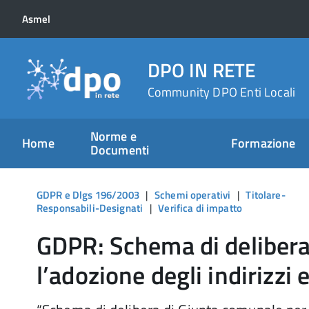
Asmel
DPO IN RETE
Community DPO Enti Locali
Norme e
Home
Formazione
Documenti
GDPR e Dlgs 196/2003
|
Schemi operativi
|
Titolare-
Responsabili-Designati
|
Verifica di impatto
GDPR: Schema di delibera
l’adozione degli indirizzi 