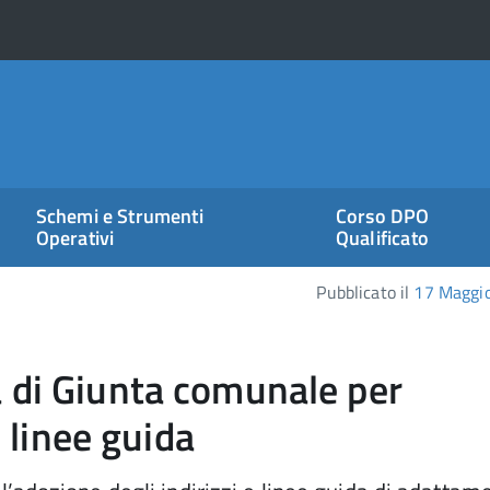
Schemi e Strumenti
Corso DPO
Operativi
Qualificato
Pubblicato il
17 Maggi
 di Giunta comunale per
e linee guida