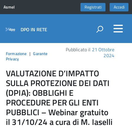
Asmel
Registrati
Accedi
DPO IN RETE
Pubblicato il
21 Ottobre
Formazione
|
Garante
2024
Privacy
VALUTAZIONE D’IMPATTO
SULLA PROTEZIONE DEI DATI
(DPIA): OBBLIGHI E
PROCEDURE PER GLI ENTI
PUBBLICI – Webinar gratuito
il 31/10/24 a cura di M. Iaselli