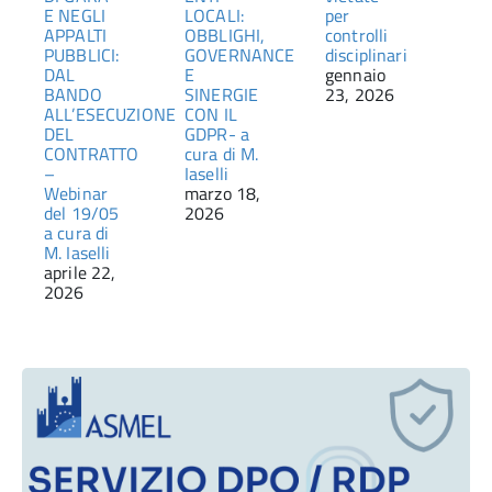
E NEGLI
LOCALI:
per
APPALTI
OBBLIGHI,
controlli
PUBBLICI:
GOVERNANCE
disciplinari
DAL
E
gennaio
BANDO
SINERGIE
23, 2026
ALL’ESECUZIONE
CON IL
DEL
GDPR- a
CONTRATTO
cura di M.
–
Iaselli
Webinar
marzo 18,
del 19/05
2026
a cura di
M. Iaselli
aprile 22,
2026