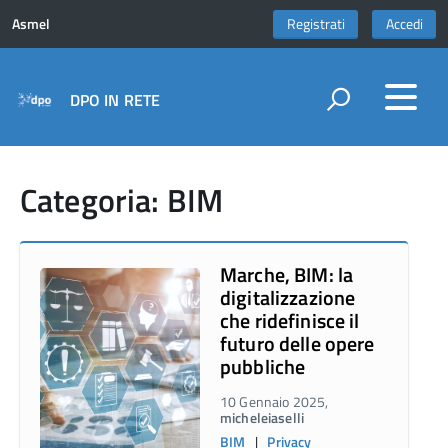
Asmel
Registrati
Accedi
DPO IN RETE
Categoria: BIM
Marche, BIM: la
digitalizzazione
che ridefinisce il
futuro delle opere
pubbliche
10 Gennaio 2025,
micheleiaselli
BIM
|
Privacy