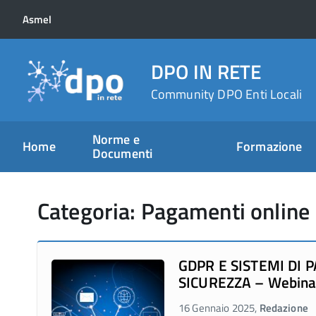
Asmel
DPO IN RETE
Community DPO Enti Locali
Norme e
Home
Formazione
Documenti
Categoria: Pagamenti online
GDPR E SISTEMI DI 
SICUREZZA – Webinar 
16 Gennaio 2025,
Redazione