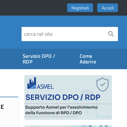
Registrati
Accedi
Servizio DPO /
Come
RDP
Aderire
 E