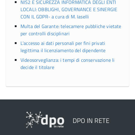
NIS2 E SICUREZZA INFORMATICA DEGLI ENTI
LOCALI: OBBLIGHI, GOVERNANCE E SINERGIE
CON IL GDPR- a cura di M. Iaselli
Multa del Garante: telecamere pubbliche vietate
per controlli disciplinari
L’accesso ai dati personali per fini privati
legittima il licenziamento del dipendente
Videosorveglianza: i tempi di conservazione li
decide il titolare
DPO IN RETE