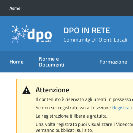
Asmel
DPO IN RETE
Community DPO Enti Locali
Norme e
Home
Formazione
Documenti
Attenzione
Il contenuto è riservato agli utenti in possesso d
Se non sei registrato vai alla sezione
Registrati
La registrazione è libera e gratuita.
Una volta registrato puoi visualizzare i Videocor
verranno pubblicati sul sito.