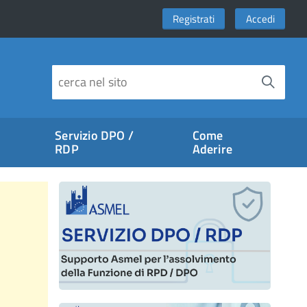
Registrati
Accedi
Servizio DPO /
Come
RDP
Aderire