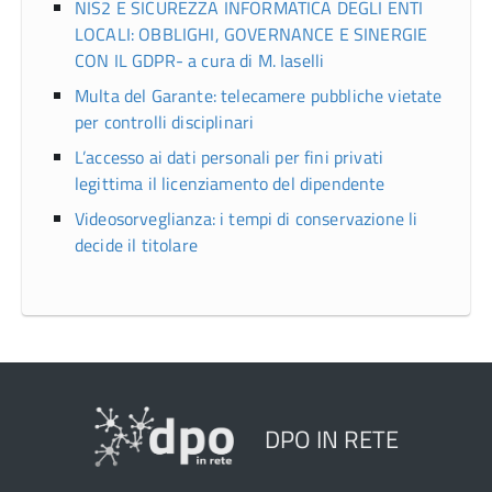
NIS2 E SICUREZZA INFORMATICA DEGLI ENTI
LOCALI: OBBLIGHI, GOVERNANCE E SINERGIE
CON IL GDPR- a cura di M. Iaselli
Multa del Garante: telecamere pubbliche vietate
per controlli disciplinari
L’accesso ai dati personali per fini privati
legittima il licenziamento del dipendente
Videosorveglianza: i tempi di conservazione li
decide il titolare
DPO IN RETE