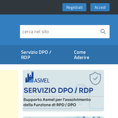
Registrati
Accedi
Servizio DPO /
Come
RDP
Aderire