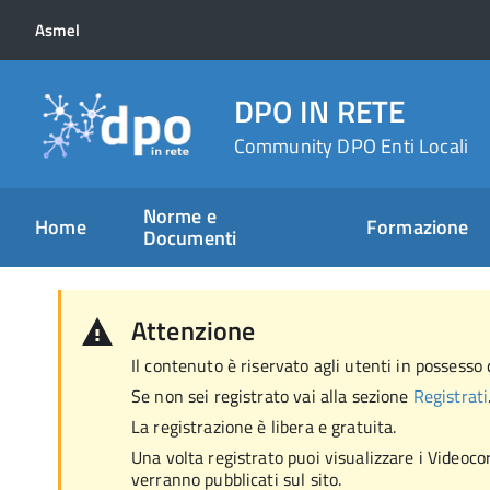
Asmel
DPO IN RETE
Community DPO Enti Locali
Norme e
Home
Formazione
Documenti
Attenzione
Il contenuto è riservato agli utenti in possesso d
Se non sei registrato vai alla sezione
Registrati
La registrazione è libera e gratuita.
Una volta registrato puoi visualizzare i Videocor
verranno pubblicati sul sito.